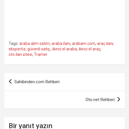
Tags:
araba alım satım
,
araba ilanı
,
arabam.com
,
araç ilanı
,
ekspertiz
,
güvenli satış.
,
ikinci el araba
,
ikinci el araç
,
oto ilan sitesi
,
Tramer
Yazı
Sahibinden.com Rehberi
gezinmesi
Oto.net Rehberi
Bir yanıt yazın