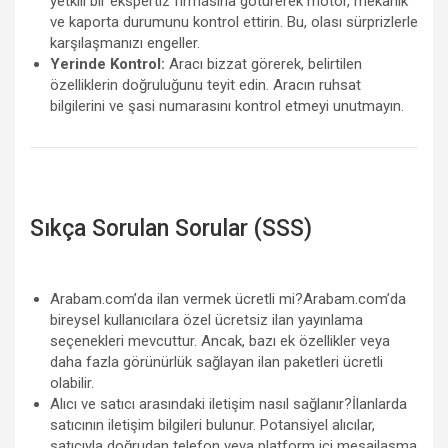
yetkili bir ekspertiz firmasına götürerek motor, mekanik
ve kaporta durumunu kontrol ettirin. Bu, olası sürprizlerle
karşılaşmanızı engeller.
Yerinde Kontrol:
Aracı bizzat görerek, belirtilen
özelliklerin doğruluğunu teyit edin. Aracın ruhsat
bilgilerini ve şasi numarasını kontrol etmeyi unutmayın.
Sıkça Sorulan Sorular (SSS)
Arabam.com’da ilan vermek ücretli mi?Arabam.com’da
bireysel kullanıcılara özel ücretsiz ilan yayınlama
seçenekleri mevcuttur. Ancak, bazı ek özellikler veya
daha fazla görünürlük sağlayan ilan paketleri ücretli
olabilir.
Alıcı ve satıcı arasındaki iletişim nasıl sağlanır?İlanlarda
satıcının iletişim bilgileri bulunur. Potansiyel alıcılar,
satıcıyla doğrudan telefon veya platform içi mesajlaşma