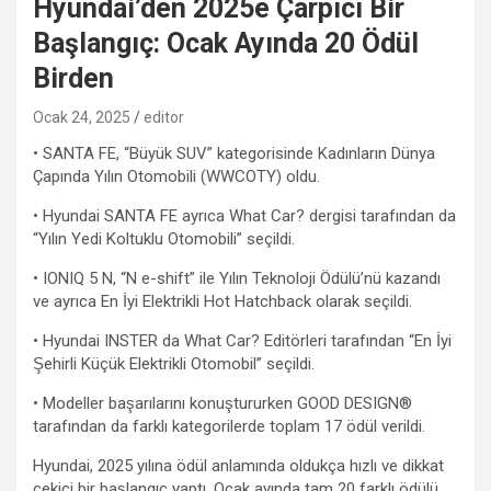
Hyundai’den 2025e Çarpıcı Bir
Başlangıç: Ocak Ayında 20 Ödül
Birden
Ocak 24, 2025
editor
• SANTA FE, “Büyük SUV” kategorisinde Kadınların Dünya
Çapında Yılın Otomobili (WWCOTY) oldu.
• Hyundai SANTA FE ayrıca What Car? dergisi tarafından da
“Yılın Yedi Koltuklu Otomobili” seçildi.
• IONIQ 5 N, “N e-shift” ile Yılın Teknoloji Ödülü’nü kazandı
ve ayrıca En İyi Elektrikli Hot Hatchback olarak seçildi.
• Hyundai INSTER da What Car? Editörleri tarafından “En İyi
Şehirli Küçük Elektrikli Otomobil” seçildi.
• Modeller başarılarını konuştururken GOOD DESIGN®
tarafından da farklı kategorilerde toplam 17 ödül verildi.
Hyundai, 2025 yılına ödül anlamında oldukça hızlı ve dikkat
çekici bir başlangıç yaptı. Ocak ayında tam 20 farklı ödülü