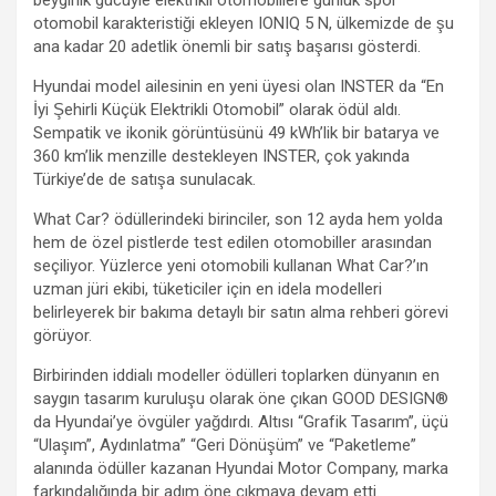
otomobil karakteristiği ekleyen IONIQ 5 N, ülkemizde de şu
ana kadar 20 adetlik önemli bir satış başarısı gösterdi.
Hyundai model ailesinin en yeni üyesi olan INSTER da “En
İyi Şehirli Küçük Elektrikli Otomobil” olarak ödül aldı.
Sempatik ve ikonik görüntüsünü 49 kWh’lik bir batarya ve
360 km’lik menzille destekleyen INSTER, çok yakında
Türkiye’de de satışa sunulacak.
What Car? ödüllerindeki birinciler, son 12 ayda hem yolda
hem de özel pistlerde test edilen otomobiller arasından
seçiliyor. Yüzlerce yeni otomobili kullanan What Car?’ın
uzman jüri ekibi, tüketiciler için en idela modelleri
belirleyerek bir bakıma detaylı bir satın alma rehberi görevi
görüyor.
Birbirinden iddialı modeller ödülleri toplarken dünyanın en
saygın tasarım kuruluşu olarak öne çıkan GOOD DESIGN®
da Hyundai’ye övgüler yağdırdı. Altısı “Grafik Tasarım”, üçü
“Ulaşım”, Aydınlatma” “Geri Dönüşüm” ve “Paketleme”
alanında ödüller kazanan Hyundai Motor Company, marka
farkındalığında bir adım öne çıkmaya devam etti.