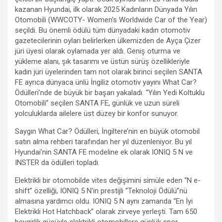
kazanan Hyundai, ilk olarak 2025 Kadınların Dünyada Yılın
Otomobili (WWCOTY- Women’s Worldwide Car of the Year)
seçildi. Bu önemli ödülü tüm dünyadaki kadın otomotiv
gazetecilerinin oyları belirlerken ülkemizden de Ayça Çizer
jüri üyesi olarak oylamada yer aldı. Geniş oturma ve
yükleme alanı, şık tasarımı ve üstün sürüş özellikleriyle
kadın jüri üyelerinden tam not olarak birinci seçilen SANTA
FE ayrıca dünyaca ünlü İngiliz otomotiv yayını What Car?
Ödülleri’nde de büyük bir başarı yakaladı. “Yılın Yedi Koltuklu
Otomobili” seçilen SANTA FE, günlük ve uzun süreli
yolculuklarda ailelere üst düzey bir konfor sunuyor.
Saygın What Car? Ödülleri, İngiltere’nin en büyük otomobil
satın alma rehberi tarafından her yıl düzenleniyor. Bu yıl
Hyundai’nin SANTA FE modeline ek olarak IONIQ 5 N ve
INSTER da ödülleri topladı.
Elektrikli bir otomobilde vites değişimini simüle eden “N e-
shift” özelliği, IONIQ 5 N’in prestijli “Teknoloji Ödülü”nü
almasına yardımcı oldu. IONIQ 5 N aynı zamanda “En İyi
Elektrikli Hot Hatchback” olarak zirveye yerleşti. Tam 650
beygirlik gücüyle elektrikli otomobillere günlük spor