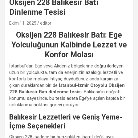
Oksijen 228 Balıkesir Batı
Dinlenme Tesisi
Ekim 11, 2025
editor
Oksijen 228 Balıkesir Batı: Ege
Yolculuğunun Kalbinde Lezzet ve
Konfor Molası
İstanbul’dan Ege veya Akdeniz bölgelerine doğru ilerleyen
uzun bir yolculukta, tam da enerjinizin azaldığı, lezzetli ve
konforlu bir molaya ihtiyaç duyduğunuz anda karşınıza
çıkan duraklardan biri de
İstanbul-İzmir Otoyolu Oksijen
228 Balıkesir Batı dinlenme tesisi
. Balıkesir’in coğrafi
konumu sayesinde, bu tesis adeta Ege’ye açılan kapıda bir
soluklanma noktası görevi görüyor.
Balıkesir Lezzetleri ve Geniş Yeme-
İçme Seçenekleri
Oksijen 228, sadece bir benzinlikten ibaret değil; aynı