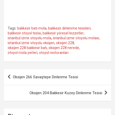
Tags:
balıkesir batı mola
,
balıkesir dinlenme tesisleri
,
balıkesir otoyol tesisi
,
balıkesir yöresel lezzetler
,
istanbul izmir otoyolu mola
,
istanbul izmir otoyolu molası
,
istanbul izmir otoyolu oksijen
,
oksijen 228
,
oksijen 228 balıkesir batı
,
oksijen 228 nerede
,
otoyol mola yerleri
,
otoyol restoranları
Yazı
Oksijen 266 Savaştepe Dinlenme Tesisi
gezinmesi
Oksijen 204 Balıkesir Kuzey Dinlenme Tesisi