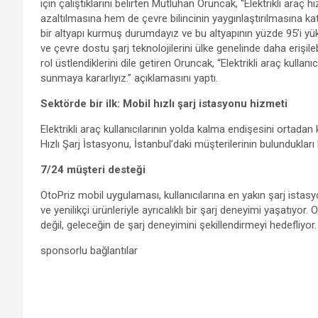
için çalıştıklarını belirten Mutluhan Oruncak, “Elektrikli araç
azaltılmasına hem de çevre bilincinin yaygınlaştırılmasına k
bir altyapı kurmuş durumdayız ve bu altyapının yüzde 95’i yükse
ve çevre dostu şarj teknolojilerini ülke genelinde daha erişileb
rol üstlendiklerini dile getiren Oruncak, “Elektrikli araç kulla
sunmaya kararlıyız.” açıklamasını yaptı.
Sektörde bir ilk:
Mobil hızlı şarj istasyonu hizmeti
Elektrikli araç kullanıcılarının yolda kalma endişesini ortadan
Hızlı Şarj İstasyonu, İstanbul’daki müşterilerinin bulundukları
7/24 müşteri desteği
OtoPriz mobil uygulaması, kullanıcılarına en yakın şarj ist
ve yenilikçi ürünleriyle ayrıcalıklı bir şarj deneyimi yaşatıyor
değil, geleceğin de şarj deneyimini şekillendirmeyi hedefliyor.
sponsorlu bağlantılar