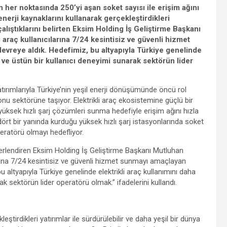
n her noktasında 250’yi aşan soket sayısı ile erişim ağını
erji kaynaklarını kullanarak gerçekleştirdikleri
 çalıştıklarını belirten Eksim Holding İş Geliştirme Başkanı
araç kullanıcılarına 7/24 kesintisiz ve güvenli hizmet
evreye aldık. Hedefimiz, bu altyapıyla Türkiye genelinde
ek ve üstün bir kullanıcı deneyimi sunarak sektörün lider
yatırımlarıyla Türkiye’nin yeşil enerji dönüşümünde öncü rol
yonu sektörüne taşıyor. Elektrikli araç ekosistemine güçlü bir
yüksek hızlı şarj çözümleri sunma hedefiyle erişim ağını hızla
ört bir yanında kurduğu yüksek hızlı şarj istasyonlarında soket
eratörü olmayı hedefliyor.
değerlendiren Eksim Holding İş Geliştirme Başkanı Mutluhan
larına 7/24 kesintisiz ve güvenli hizmet sunmayı amaçlayan
u altyapıyla Türkiye genelinde elektrikli araç kullanımını daha
rak sektörün lider operatörü olmak.” ifadelerini kullandı.
eştirdikleri yatırımlar ile sürdürülebilir ve daha yeşil bir dünya