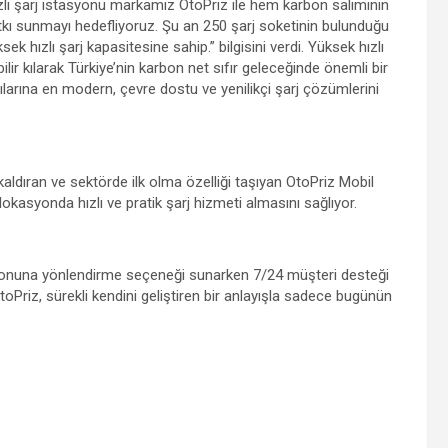
 hızlı şarj istasyonu markamız OtoPriz ile hem karbon salımının
atkı sunmayı hedefliyoruz. Şu an 250 şarj soketinin bulunduğu
k hızlı şarj kapasitesine sahip.” bilgisini verdi. Yüksek hızlı
ilir kılarak Türkiye’nin karbon net sıfır geleceğinde önemli bir
nıcılarına en modern, çevre dostu ve yenilikçi şarj çözümlerini
 kaldıran ve sektörde ilk olma özelliği taşıyan OtoPriz Mobil
 lokasyonda hızlı ve pratik şarj hizmeti almasını sağlıyor.
asyonuna yönlendirme seçeneği sunarken 7/24 müşteri desteği
. OtoPriz, sürekli kendini geliştiren bir anlayışla sadece bugünün