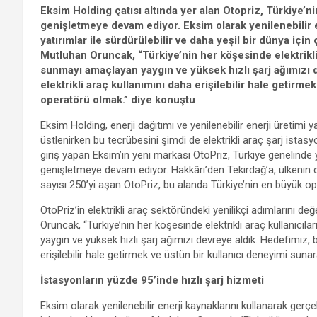
Eksim Holding çatısı altında yer alan Otopriz, Türkiye’ni
genişletmeye devam ediyor. Eksim olarak yenilenebilir en
yatırımlar ile sürdürülebilir ve daha yeşil bir dünya için
Mutluhan Oruncak, “Türkiye’nin her köşesinde elektrikli 
sunmayı amaçlayan yaygın ve yüksek hızlı şarj ağımızı d
elektrikli araç kullanımını daha erişilebilir hale getirm
operatörü olmak.” diye konuştu
Eksim Holding, enerji dağıtımı ve yenilenebilir enerji üretimi 
üstlenirken bu tecrübesini şimdi de elektrikli araç şarj istas
giriş yapan Eksim’in yeni markası OtoPriz, Türkiye genelinde 
genişletmeye devam ediyor. Hakkâri’den Tekirdağ’a, ülkenin d
sayısı 250’yi aşan OtoPriz, bu alanda Türkiye’nin en büyük op
OtoPriz’in elektrikli araç sektöründeki yenilikçi adımlarını 
Oruncak, “Türkiye’nin her köşesinde elektrikli araç kullanıcı
yaygın ve yüksek hızlı şarj ağımızı devreye aldık. Hedefimiz, b
erişilebilir hale getirmek ve üstün bir kullanıcı deneyimi suna
İstasyonların yüzde 95’inde hızlı şarj hizmeti
Eksim olarak yenilenebilir enerji kaynaklarını kullanarak gerçekl