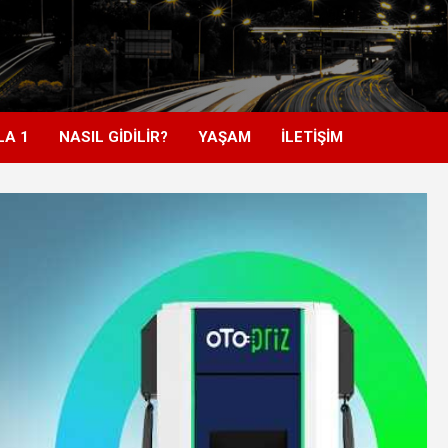
LA 1
NASIL GİDİLİR?
YAŞAM
İLETİŞİM